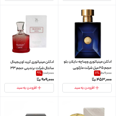
ادکلن مینیاتوری ورساچه دایلان بلو
ادکلن مینیاتوری کرید اوریجینال
حجم 25 میل شرکت مارکویی
سانتال شرکت برندینی حجم 33
1,001,000
509,000
9
%
11
%
میل
909,000
453,000
افزودن به سبد
افزودن به سبد