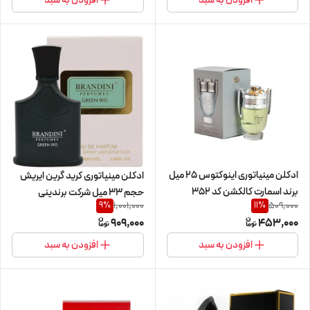
ادکلن مینیاتوری اینوکتوس 25 میل
ادکلن مینیاتوری کرید گرین ایریش
برند اسمارت کالکشن کد 352
حجم 33 میل شرکت برندینی
1,001,000
509,000
9
%
11
%
909,000
453,000
افزودن به سبد
افزودن به سبد