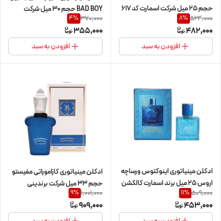
حجم 25 میل شرکت اسمارت کد 617
BAD BOY حجم 30 میل شرکت
370,000
524,000
4
%
8
%
بالرینا
355,000
482,000
افزودن به سبد
افزودن به سبد
ادکلن مینیاتوری اینوکتوس ورساچه
ادکلن مینیاتوری کازاموراتی مفیستو
اروس 25 میل برند اسمارت کالکشن
حجم 33 میل شرکت برندینی
1,001,000
509,000
9
%
11
%
کد 352
909,000
453,000
افزودن به سبد
افزودن به سبد