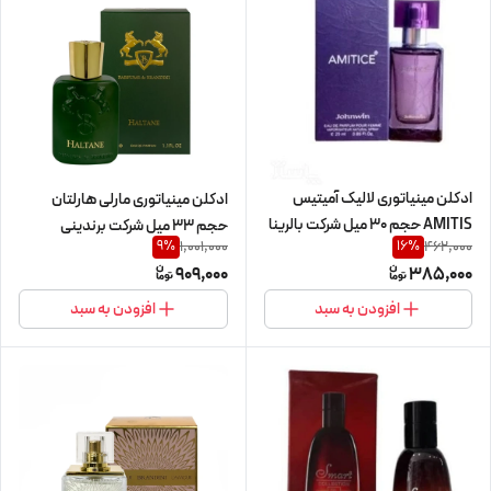
ادکلن مینیاتوری لالیک آمیتیس
ادکلن مینیاتوری مارلی هارلتان
AMITIS حجم 30 میل شرکت بالرینا
حجم 33 میل شرکت برندینی
1,001,000
462,000
9
%
16
%
909,000
385,000
افزودن به سبد
افزودن به سبد