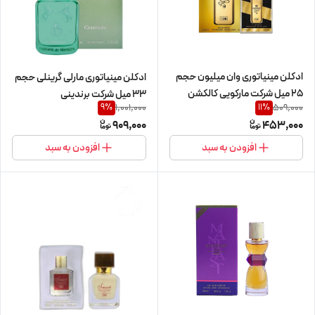
ادکلن مینیاتوری وان میلیون حجم
ادکلن مینیاتوری مارلی گرینلی حجم
25 میل شرکت مارکویی کالکشن
33 میل شرکت برندینی
1,001,000
509,000
9
%
11
%
909,000
453,000
افزودن به سبد
افزودن به سبد