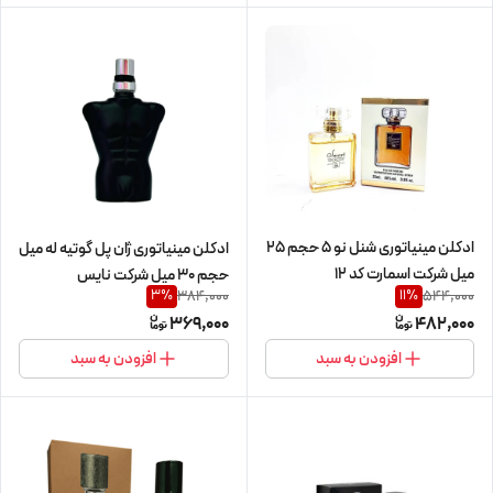
ادکلن مینیاتوری شنل نو 5 حجم 25
ادکلن مینیاتوری ژان پل گوتیه له میل
میل شرکت اسمارت کد 12
حجم 30 میل شرکت نایس
384,000
544,000
3
%
11
%
369,000
482,000
افزودن به سبد
افزودن به سبد