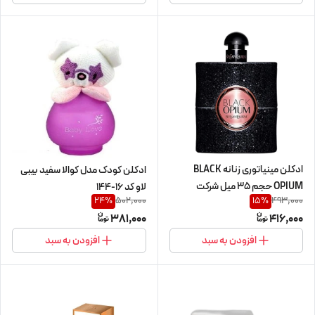
ادکلن مینیاتوری زنانه BLACK
ادکلن کودک مدل کوالا سفید بیبی
OPIUM حجم 35 میل شرکت
لاو کد 16-144
502,000
493,000
24
%
15
%
اسکلاره
381,000
416,000
افزودن به سبد
افزودن به سبد