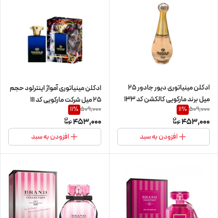
ادکلن مینیاتوری دیور جادور 25
ادکلن مینیاتوری آمواژ اینترلود حجم
میل برند مارکویی کالکشن کد 133
25 میل شرکت مارکویی کد 111
509,000
509,000
11
%
11
%
453,000
453,000
افزودن به سبد
افزودن به سبد