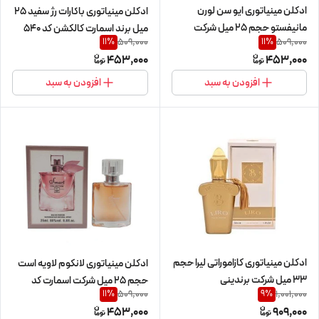
ادکلن مینیاتوری ایو سن لورن
ادکلن مینیاتوری باکارات رژ سفید 25
مانیفستو حجم 25 میل شرکت
میل برند اسمارت کالکشن کد 540
509,000
509,000
11
%
11
%
اسمارت کد 370
453,000
453,000
افزودن به سبد
افزودن به سبد
ادکلن مینیاتوری کازاموراتی لیرا حجم
ادکلن مینیاتوری لانکوم لاویه است
33 میل شرکت برندینی
حجم 25 میل شرکت اسمارت کد
509,000
1,001,000
11
%
9
%
387
453,000
909,000