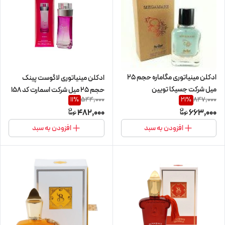
ادکلن مینیاتوری مگاماره حجم 25
ادکلن مینیاتوری لاگوست پینک
میل شرکت جسیکا تویین
حجم 25 میل شرکت اسمارت کد 158
544,000
847,000
11
%
21
%
482,000
663,000
افزودن به سبد
افزودن به سبد