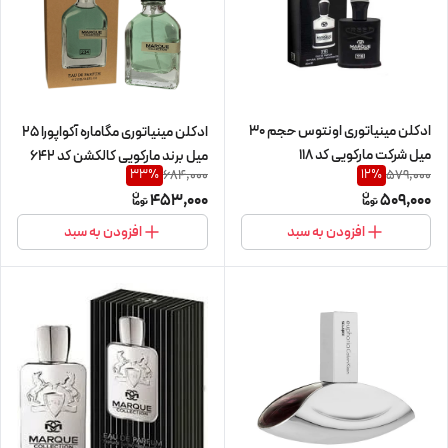
ادکلن مینیاتوری اونتوس حجم 30
ادکلن مینیاتوری مگاماره آکواپورا 25
میل شرکت مارکویی کد 118
میل برند مارکویی کالکشن کد 642
684,000
579,000
33
%
12
%
453,000
509,000
افزودن به سبد
افزودن به سبد