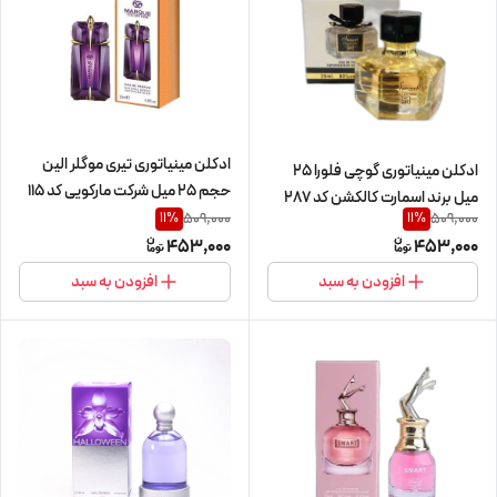
ادکلن مینیاتوری تیری موگلر الین
ادکلن مینیاتوری گوچی فلورا 25
حجم 25 میل شرکت مارکویی کد 115
میل برند اسمارت کالکشن کد 287
509,000
509,000
11
%
11
%
453,000
453,000
افزودن به سبد
افزودن به سبد