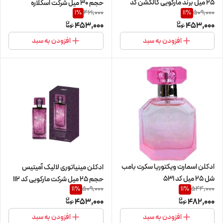
25 میل برند مارکویی کالکشن کد
حجم 30 میل شرکت اسکلاره
461,000
509,000
1
%
11
%
126
453,000
453,000
افزودن به سبد
افزودن به سبد
ادکلن اسمارت ویکتوریا سکرت بامب
ادکلن مینیاتوری لالیک آمیتیس
شل 25 میل کد 531
حجم 25 میل شرکت مارکویی کد 112
509,000
544,000
11
%
11
%
453,000
482,000
افزودن به سبد
افزودن به سبد