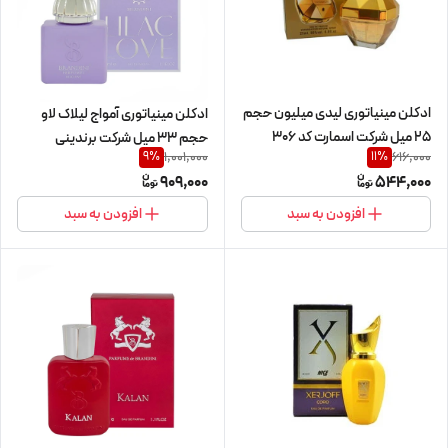
ادکلن مینیاتوری لیدی میلیون حجم
ادکلن مینیاتوری آمواج لیلاک لاو
25 میل شرکت اسمارت کد 306
حجم 33 میل شرکت برندینی
1,001,000
616,000
9
%
11
%
909,000
544,000
افزودن به سبد
افزودن به سبد