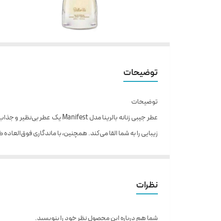
توضیحات
توضیحات
عطر جیبی زنانه بالرینا مدل t
زیبایی را به شما القا می‌کند. همچنین، با ماندگاری فوق‌العاده
عطر جیبی زنانه بالرینا Manifest
رایحه عطر Manifest گرم است.
نت‌هاي اوليه رایحه این از توت سياه، ترنج، تركيبات سبز، 
نظرات
در نت‌هاي مياني رایحه ی ياس، سامباك، زنبق دره به مشا
در نت‌هاي پاياني رایحه ی وانيل، دانه تونكا، چوب صندل و
شما هم درباره این محصول نظر خود را بنویسید.