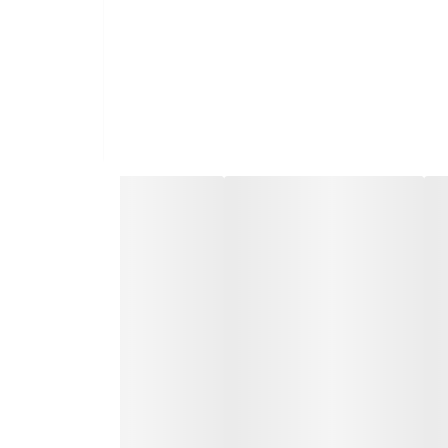
Ma برگرفته از رايحه ادكلن Manifesto برند Yves Saint Laurent مي‌باشد. عطر جیبی زنانه Manifest دارای طراحی کوچک و جمع و جوری است که به شما امکان می‌دهد آن را در