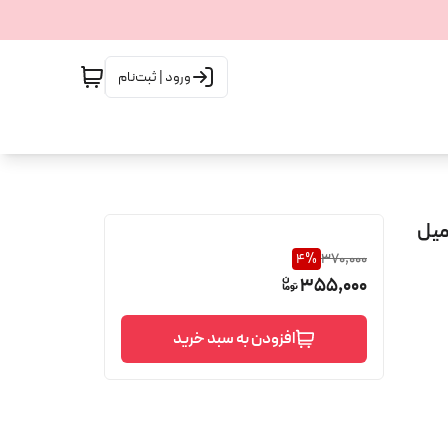
ورود | ثبت‌نام
ینیاتوری ایو سن لورن مانیفست MANIFEST حجم 30 میل
4
%
370,000
355,000
افزودن به سبد خرید