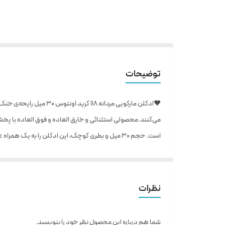
توضیحات
❤️ادکلن مارکویی مردان
می‌کنند.محصولی استثنائی و خارق العاده و فوق العاده با پخش 
است. حجم 30 میل و بطری کوچک، این ادکلن را به یک همراه عالی تبدیل کرده است.
با اسپری اولیه کرید او
میانی می ‌دهند که از گل یاس ، گل رز و نعناع هندی تشکیل شده‌
📍حجم : 30 میل
نظرات
📍مناسب برای : آقایان
📍نوع رایحه : تلخ ، خنک،
شما هم درباره این محصول نظر خود را بنویسید.