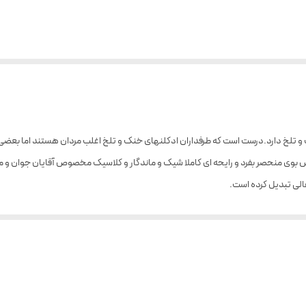
ه 118 کرید اونتوس 30 میل رایحه‌ی خنک و تلخ دارد.درست است که طرفداران ادکلنهای خنک و تلخ اغلب مردان 
بوی منحصر بفرد و رایحه ای کاملا شیک و ماندگار و کلاسیک مخصوص آقایان جوان و میانس
نتوس مارک کالکشن 118 رایحه‌ی ترنج ، مویز ، سیب و آناناس استشمام می ‌شوند. این رایحه‌ میوه‌ ای شادابی و طرا
اند. آخر سر نت‌ های پایانی از راه می رسند، مشک ، گلسنگ ، عنبر و وانیل اجزای تشکیل 