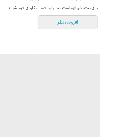
مرکبات , گل , میوه , گیاهان معطر , اسموکی , خاک و زمین , وان
برای ثبت نظر، لازم است ابتدا وارد حساب کاربری خود شوید.
📍ماندگاری : بسیار خوب
افزودن نظر
📍ساخت : امارات