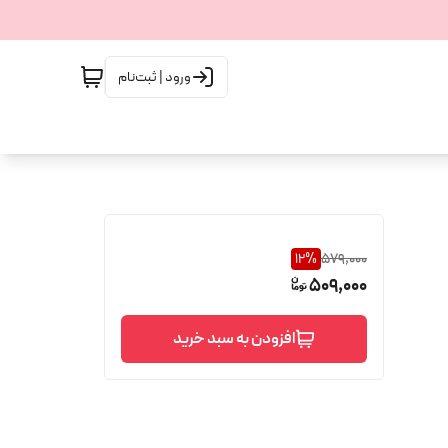
ورود | ثبت‌نام
12
%
579,000
509,000
افزودن به سبد خرید