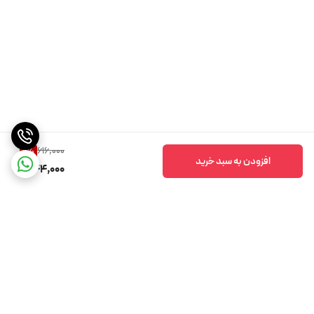
616,000
11
%
افزودن به سبد خرید
544,000
برگشت به بالا