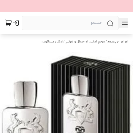
ام ام ای پرفیوم / مرجع ادکلن اورجینال و شرکتی
/
ادکلن مینیاتوری