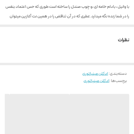
با وانیل ، بادام خامه ای ،و چوب صندل را ساخته است طوری که حس اعتماد بنفس
را در شما زنده نگه میدارد.عطری که در آن تناقض را در همین نت آغازین میتوان
حس کرد.
عطری پودری و تازه است.
نظرات
عطری قوی و پر شور و نشاط که خود را به ضرورت تبدیل کرده است .
رایحه اولیه :ترنج ، گل آفتاب پرست، زیره سبز
رایحه میانی: اسطوخودوس ، یاس، بادام
دسته‌بندی
:
ادکلن مینیاتوری
رایحه پایه: کهربا، وانیل ، چوب صندل سفید
برچسب‌ها :
ادکلن مینیاتوری