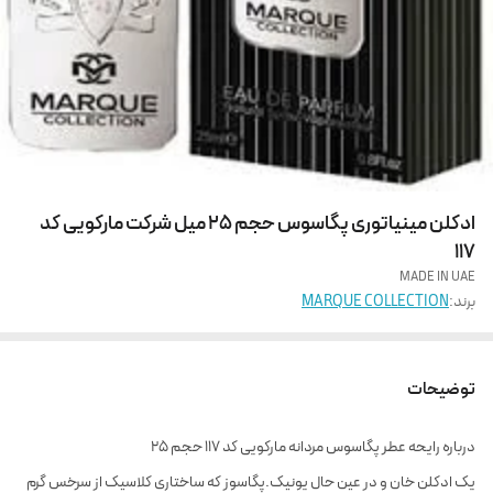
ادکلن مینیاتوری پگاسوس حجم 25 میل شرکت مارکویی کد
117
MADE IN UAE
برند:
MARQUE COLLECTION
توضیحات
درباره رایحه عطر پگاسوس مردانه مارکویی کد ۱۱۷ حجم ۲۵
یک ادکلن خان و در عین حال یونیک.پگاسوز که ساختاری کلاسیک از سرخس گرم