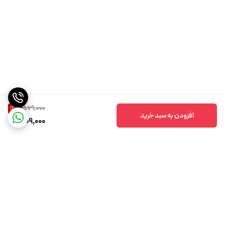
579,000
12
%
افزودن به سبد خرید
509,000
برگشت به بالا