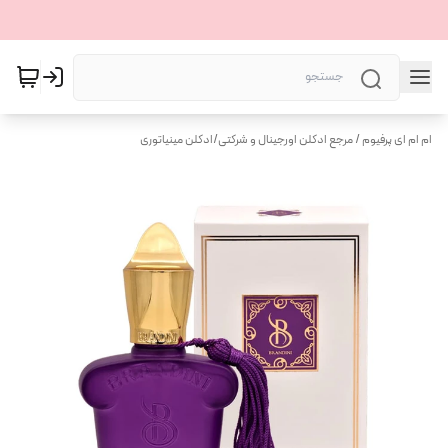
ام ام ای پرفیوم / مرجع ادکلن اورجینال و شرکتی
/
ادکلن مینیاتوری