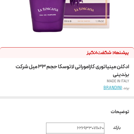
ادکلن مینیاتوری کازاموراتی لاتوسکا حجم 33 میل شرکت
برندینی
MADE IN ITALY
برند:
BRANDINI
توضیحات
بارکد
6269330711060