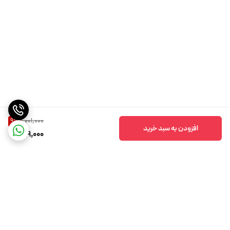
1,001,000
9
%
افزودن به سبد خرید
909,000