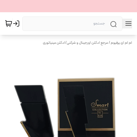
ام ام ای پرفیوم / مرجع ادکلن اورجینال و شرکتی
/
ادکلن مینیاتوری