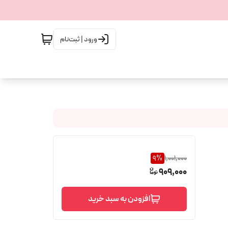
ورود | ثبت‌نام
9
%
1,001,000
909,000
افزودن به سبد خرید