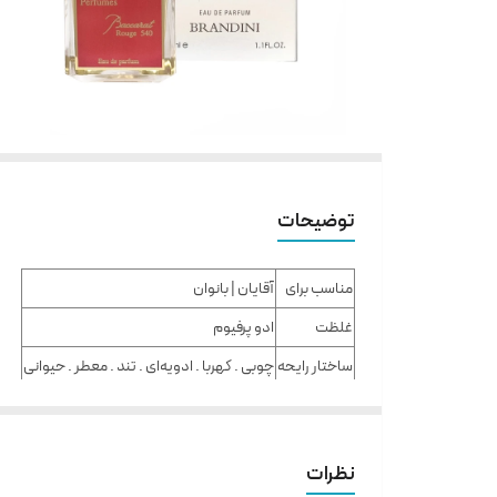
توضیحات
مناسب برای
آقایان | بانوان
غلظت
ادو پرفیوم
ساختار رایحه
چوبی . کهربا . ادویه‌ای . تند . معطر . حیوانی
گروه بویایی
شرقی گلی
طبع
گرم
نظرات
نت آغازین
زعفران . گل یاسمن