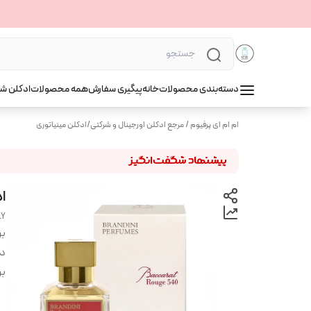
دسته‌بندی محصولات
خانه
پیگیری سفارش
همه محصولات
ادکلن ش
ام ام ای پرفیوم / مرجع ادکلن اورجینال و شرکتی
/
ادکلن مینیاتوری
اد
LY
بر
دس
بر