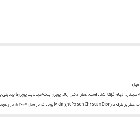
یزن زنانه دیور حجم۳۳ میلی لیتر از قصه سیندرلا الهام گرفته شده است. عطر ادکلن زنانه پویزن بلک(میدنایت پ
یرین دارد. عطر ادکلن زنانه پویزن بلک(میدنایت پویزن) برندینی در گروه بویایی چوبی قر
 ادکلن زنانه میدنایت پویزون برندینی در فصول سرد سال استفاده کنید.