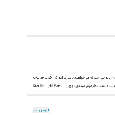
ویزن) برندینی برای بانوانی است که می‌خواهند با قدرت اغوا‌گری خود، جذاب به
نظر برسند. عطر جیبی پویزن بلک برندینی ۳۳ میل برگرفته از رایحه عطر پر طرف دار Midnight Poison Christian Dior بوده که در سال ۲۰۰۷ به بازار عرضه شده است. عطر دیور میدنایت پویزن Dior Midnight Poison
ار گرفته و برای مهمانی‌ها و رویداد‌های رسمی و مکان‌هایی که
افزودن نظر