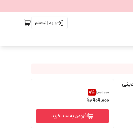
ورود | ثبت‌نام
9
%
1,001,000
909,000
افزودن به سبد خرید