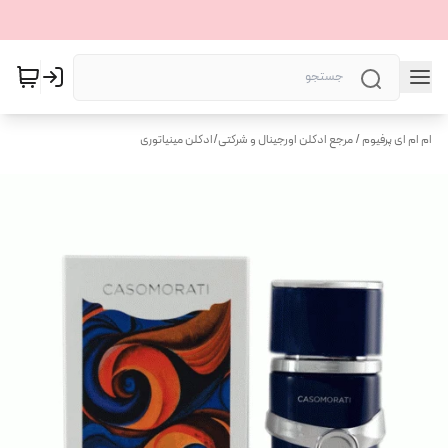
ام ام ای پرفیوم / مرجع ادکلن اورجینال و شرکتی
/
ادکلن مینیاتوری