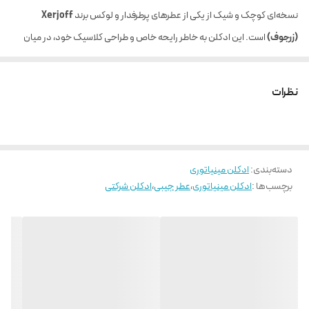
نسخه‌ای کوچک و شیک از یکی از عطرهای پرطرفدار و لوکس برند
Xerjoff
(زرجوف)
است. این ادکلن به خاطر رایحه خاص و طراحی کلاسیک خود، در میان
طرفداران نیش پرفیوم‌ها (Niche Perfumes) محبوبیت بالایی دارد.
در ادامه توضیحات کامل این عطر را بخوانید:
نظرات
🧴 مشخصات کلی ادکلن مینیاتوری Mefisto:
نام کامل:
Casamorati Mefisto Eau de Parfum
برند:
Xerjoff – لاین Casamorati
دسته‌بندی
:
ادکلن مینیاتوری
حجم نسخه مینیاتوری:
معمولاً 7.5 میل یا 10 میل (در برخی ست‌ها)
برچسب‌ها :
ادکلن مینیاتوری
،
عطر جیبی
،
ادکلن شرکتی
جنسیت:
مردانه (اما رایحه یونی‌سکس‌پسند دارد)
غلظت:
ادو پرفیوم (EDP)
سال تولید:
2009
🌿 نت‌های بویایی ادکلن Mefisto:
نت‌های آغازین:
لیمو