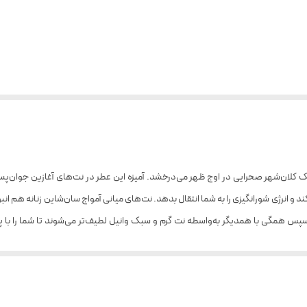
لان‌شهر صحرایی در اوج ظهر می‌درخشد. آمیزه این عطر در نت‌های آغازین جوان‌پسندان
 و انرژی شورانگیزی را به شما انتقال بدهد. نت‌های میانی آمواج سان‌شاین زنانه هم انبو
پس همگی با همدیگر به‌واسطه نت گرم و سبک وانیل لطیف‌تر می‌شوند تا شما را با 
 ارس خاردار،‌ جلوه چوبی پاپیروس و تنباکوی روشن خوش‌طعم سرشته می‌شوند تا ماندگاری 
جای گرفته، نمی‌توانست نامی بهتر از این داشته باشد؛ عطری گرم و شاداب و پیچیده که ه