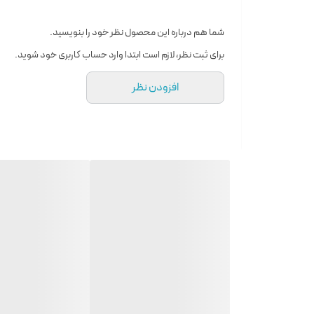
اسانس اولیه: گیاه درمنه، انگور فرنگی سیاه، بادام
اسانس میانی: وانیل، یاس، مگنولیا، گل اوسمانتوس
شما هم درباره این محصول نظر خود را بنویسید.
اسانس پایه: نعناع هندی، گل تنباکوی سفید، سرو، پاپیرو
برای ثبت نظر، لازم است ابتدا وارد حساب کاربری خود شوید.
افزودن نظر