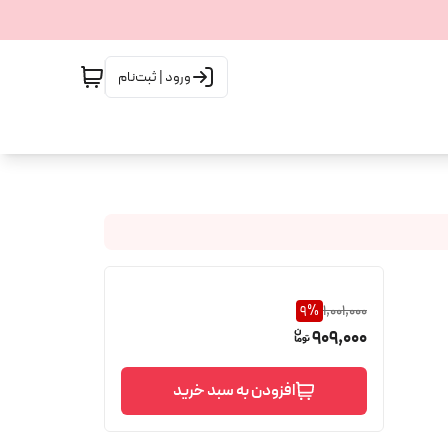
ورود | ثبت‌نام
9
%
1,001,000
909,000
افزودن به سبد خرید