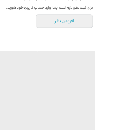
نوع عطر
ادو پارفوم – Eau De Parfum
برای ثبت نظر، لازم است ابتدا وارد حساب کاربری خود شوید.
نت های آغازین
ریواس
افزودن نظر
نت های میانی
آمیل سالیسیلات, رز ، تمشک
نت های پایه
آکورد حیوانی, چرم, چوب سدر, خزه بلوط