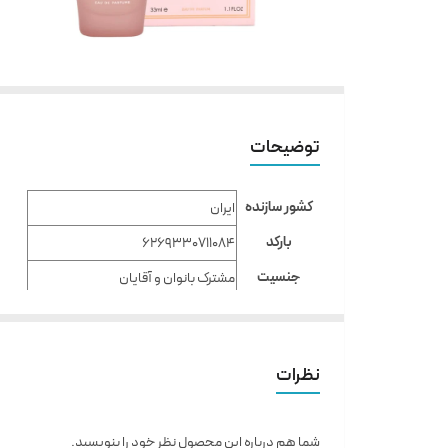
توضیحات
کشور سازنده
ایران
بارکد
6269330711084
جنسیت
مشترک بانوان و آقایان
زمان استفاده
مناسب روز
فصل استفاده
زمستان , پاییز
نظرات
نوع رایحه
گرم و تلخ
سایز عطر
33 میل
شما هم درباره این محصول نظر خود را بنویسید.