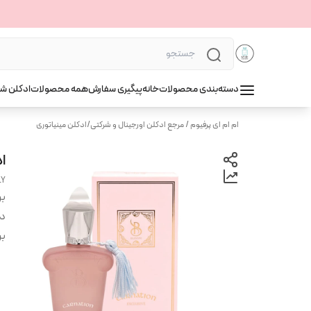
دسته‌بندی محصولات
خانه
پیگیری سفارش
همه محصولات
ادکلن ش
ام ام ای پرفیوم / مرجع ادکلن اورجینال و شرکتی
/
ادکلن مینیاتوری
اد
LY
بر
دس
بر