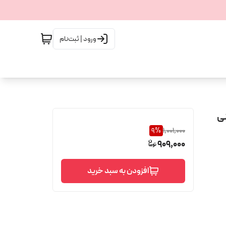
ورود | ثبت‌نام
9
%
1,001,000
909,000
افزودن به سبد خرید