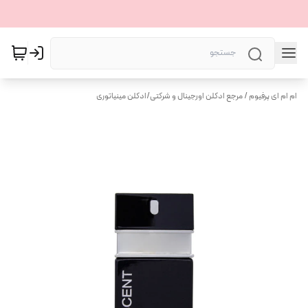
ام ام ای پرفیوم / مرجع ادکلن اورجینال و شرکتی
/
ادکلن مینیاتوری