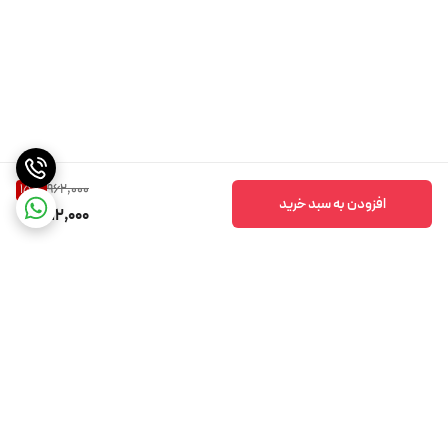
962,000
15
%
افزودن به سبد خرید
812,000
برگشت به بالا