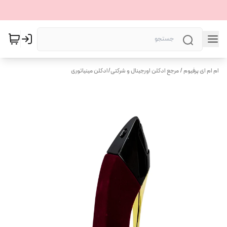
ام ام ای پرفیوم / مرجع ادکلن اورجینال و شرکتی
/
ادکلن مینیاتوری