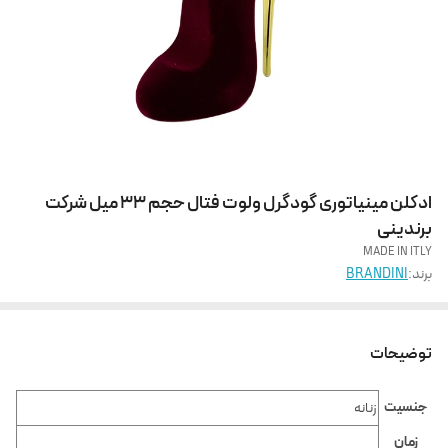
ادکلن مینیاتوری گودگرل ولوت فتال حجم 33 میل شرکت
برندینی
MADE IN ITLY
برند:
BRANDINI
توضیحات
جنسیت
زنانه
زمان