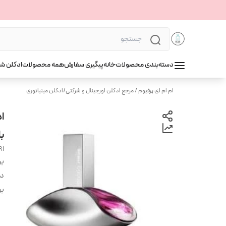
دسته‌بندی محصولات
خانه
پیگیری سفارش
همه محصولات
ادکلن ش
ام ام ای پرفیوم / مرجع ادکلن اورجینال و شرکتی
/
ادکلن مینیاتوری
با
RI
بر
دس
بر