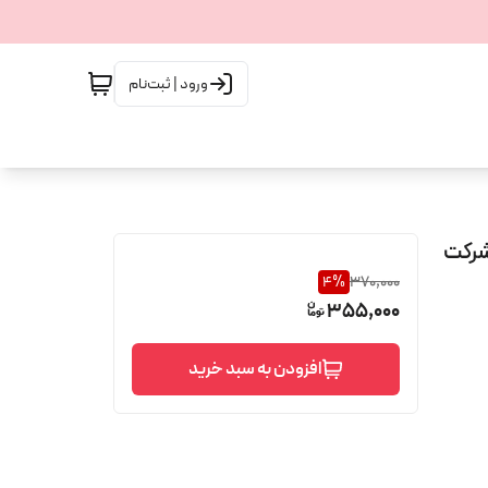
ورود | ثبت‌نام
یا EPHOURIA حجم 30 میل شرکت
4
%
370,000
355,000
افزودن به سبد خرید