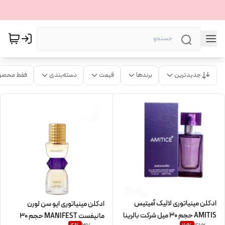
جدیدترین
برندها
قیمت
دسته‌بندی
فقط محصو
ادکلن مینیاتوری لالیک آمیتیس
ادکلن مینیاتوری ایو سن لورن
AMITIS حجم 30 میل شرکت بالرینا
مانیفست MANIFEST حجم 30