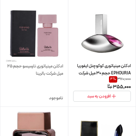
ادکلن مینیاتوری کوکوچنل ایفوریا
ادکلن مینیاتوری نارسیسو حجم 25
EPHOURIA حجم 30 میل شرکت
میل شرکت بالرینا
370,000
4
%
بالرینا
355,000
افزودن به سبد
ناموجود