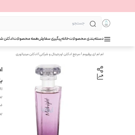
دسته‌بندی محصولات
خانه
پیگیری سفارش
همه محصولات
ادکلن ش
ام ام ای پرفیوم / مرجع ادکلن اورجینال و شرکتی
/
ادکلن مینیاتوری
با
RI
بر
دس
بر