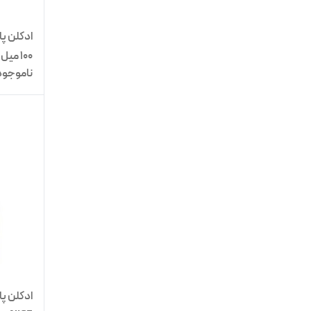
ادکلن پا
100 میل شرکت NICE
ناموجود