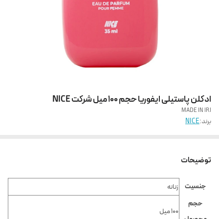
ادکلن پاستیلی ایفوریا حجم 100 میل شرکت NICE
MADE IN IRI
برند:
NICE
توضیحات
جنسیت
زنانه
حجم
100 میل