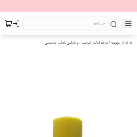
ام ام ای پرفیوم / مرجع ادکلن اورجینال و شرکتی
/
ادکلن پاستیلی