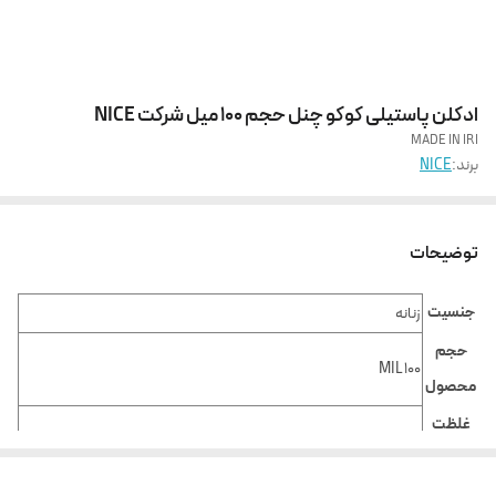
ادکلن پاستیلی کوکو چنل حجم 100 میل شرکت NICE
MADE IN IRI
برند:
NICE
توضیحات
جنسیت
زنانه
حجم
100 MIL
محصول
غلظت
ادوپرفیوم
عطر