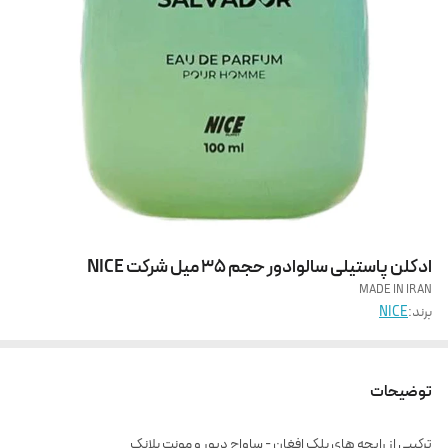
ادکلن پاستیلی سالوادور حجم 35 میل شرکت NICE
MADE IN IRAN
برند:
NICE
توضیحات
ترکیبی از رایحه های بلک افغان - ساواج دیور و مونت بلانک