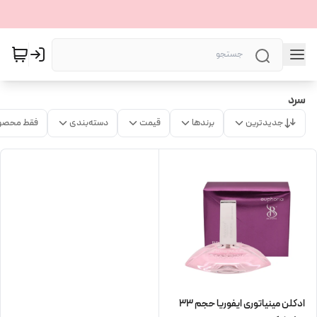
سرد
جدیدترین
برندها
قیمت
دسته‌بندی
فقط محصو
ادکلن مینیاتوری ایفوریا حجم 33