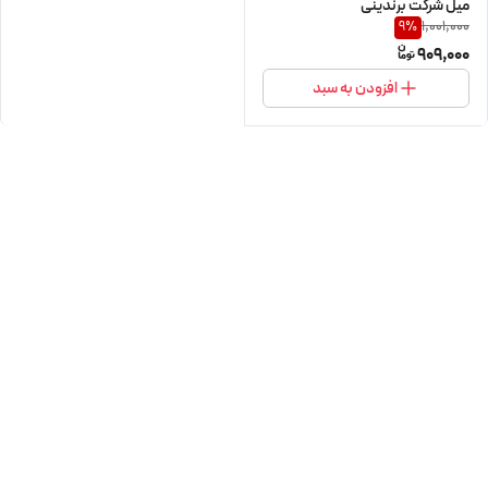
میل شرکت برندینی
1,001,000
9
%
909,000
افزودن به سبد