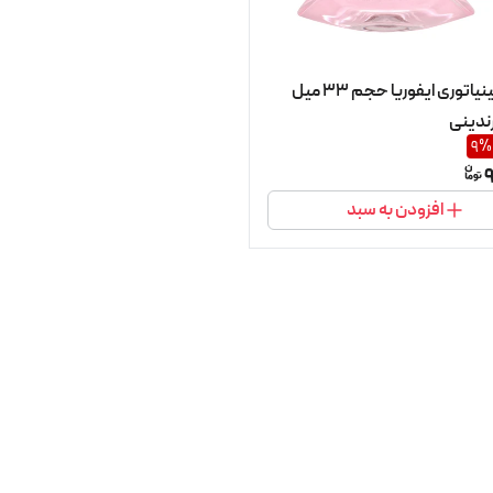
ادکلن مینیاتوری ایفوریا حجم 33 میل
ندینی
9
%
9
افزودن به سبد