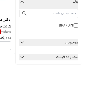
برند
BRANDINI
شرکت بر
1,001,000
09,000
موجودی
محدوده قیمت