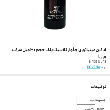
ادکلن مینیاتوری جگوار کلاسیک بلک حجم 30 میل شرکت
روونا
MADE IN UAE
برند:
ROVENA
توضیحات
جنسیت
مردانه
حجم
30میل