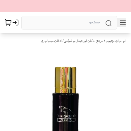
ام ام ای پرفیوم / مرجع ادکلن اورجینال و شرکتی
/
ادکلن مینیاتوری