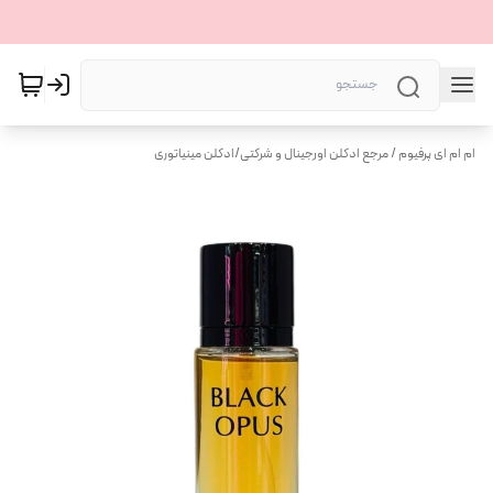
ام ام ای پرفیوم / مرجع ادکلن اورجینال و شرکتی
/
ادکلن مینیاتوری