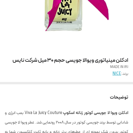
ادکلن مینیاتوری ویوالا جویسی حجم 30 میل شرکت نایس
MADE IN IRI
برند:
NICE
توضیحات
ادکلن ویوا لا جویسی کوتور زنانه اسکوپ
Viva La Juicy Couture بمب انرژی و
شادابی توسط برند جویسی کوتور در سال 2008 رونمایی شد. عطر ویوا لا جویسی
کوتور بدون شک نمونه ای از عطرهای برتر زنانه و پایه ثابت کلکسیون شما به