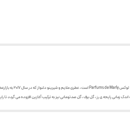
اندک زمانی رایحه ی رز ، گل برف ، گل صدتومانی نیز به ترکیب آغازین افزوده می گردد تا را
غان می آورد . دلینا رایحه ای بسیار دلنشین و جذاب داشته و با ماندگاری و پخش بوی 
 محسوب گردد
.