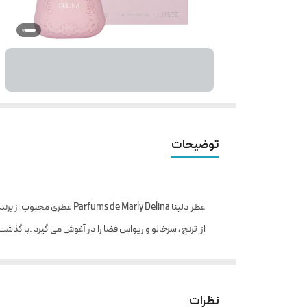
توضیحات
عطر دلینا Parfums de Marly Delina عطری محبوب از برند لوکس Parfums de Marly است ، عطری ملایم و شیرینو دلنواز که در سال 2017 به بازارعطر و ادکلن عرضه شد . با اولین اسپری از
از ترنج ، سرخالو و ریواس فضا را در آغوش می گیرد .با گذشت 
وانیل ، مشک و کشمران حس نشاط و سرزندگی برای شما به ارم
مجالس و میهمانی های شبانه و همچنین فصول گرم سال
رایحه ابتدایی :
ترنج ، سرخالو ، ریواس
نظرات