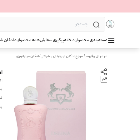
دسته‌بندی محصولات
خانه
پیگیری سفارش
همه محصولات
ادکلن ش
ام ام ای پرفیوم / مرجع ادکلن اورجینال و شرکتی
/
ادکلن مینیاتوری
اد
RI
بر
دس
بر