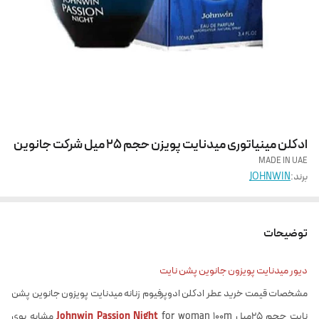
ادکلن مینیاتوری میدنایت پویزن حجم 25 میل شرکت جانوین
MADE IN UAE
برند:
JOHNWIN
توضیحات
دیور میدنایت پویزون جانوین پشن نایت
مشخصات قیمت خرید عطر ادکلن ادوپرفیوم زنانه میدنایت پویزون جانوین پشن
نایت حجم 25میل
for woman 100m مشابه بوی
Johnwin Passion Night