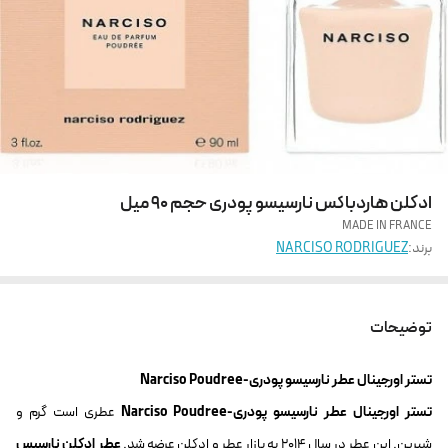
ادکلن هاردباکس نارسیسو پودری حجم 90 میل
MADE IN FRANCE
برند:
NARCISO RODRIGUEZ
توضیحات
تستر اورجینال عطر نارسیسو پودری-Narciso Poudree
تستر اورجینال عطر نارسیسو پودری-Narciso Poudree
عطری است گرم و
شیرین. این عطر در سال 2014 به بازار عطر و ادکلن عرضه شد.
عطر ادکلن
نارسیس