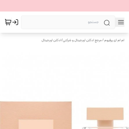
ام ام ای پرفیوم / مرجع ادکلن اورجینال و شرکتی
/
ادکلن اورجینال