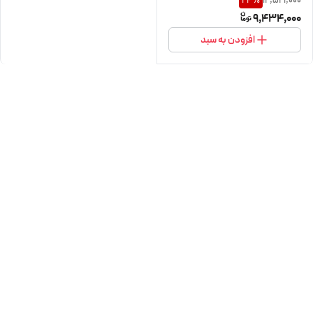
12,521,000
24
%
9,434,000
افزودن به سبد