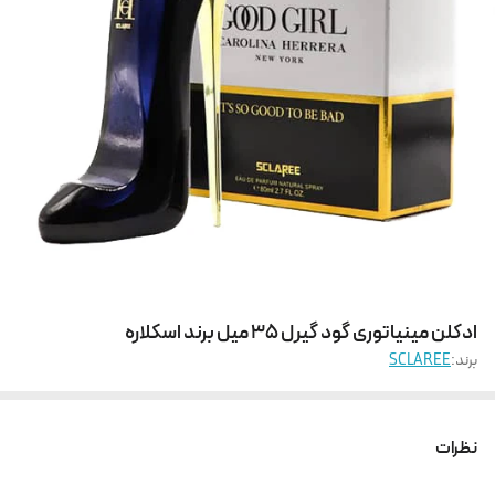
ادکلن مینیاتوری گود گیرل 35 میل برند اسکلاره
برند:
SCLAREE
نظرات