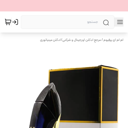
ام ام ای پرفیوم / مرجع ادکلن اورجینال و شرکتی
/
ادکلن مینیاتوری