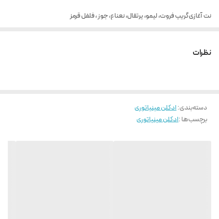
نت آغازی
گریپ فروت، لیمو، پرتقال، نعناع، جوز ، فلفل قرمز
نت پایانی
رزین لبدانوم، رزین کندر هندی، درخت پچولی، چوب صندل
نظرات
نت میانی
گل یاس، زنجبیل، درخت سدر، درخت خس خس
رایحه
شرقی
خنک
دسته‌بندی
:
ادکلن مینیاتوری
تلخ
برچسب‌ها :
ادکلن مینیاتوری