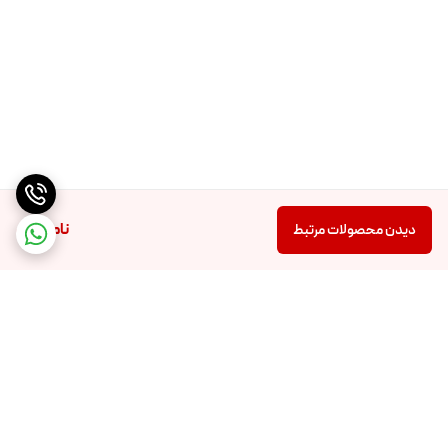
نت میانی
عنبیه
,
گل سرخ
,
اسطوخودوس
چوب صندل
,
کهربا
,
مشک
,
سرو
نت پایانی
ویرجینیا
ناموجود
دیدن محصولات مرتبط
برگشت به بالا