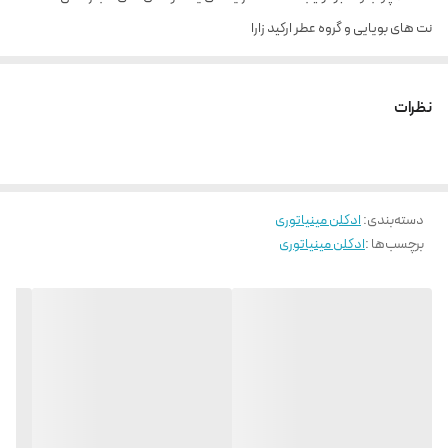
نت های بویایی و گروه عطر ارکید زارا
ادکلن رارا ارکید
از نوع
ادوپرفیوم
بوده و برای خانم هاست. هرم عطری آن شامل
نت های گلی رز و لیلی آو د ولی و نت های میوه ای مثل سیب و هلو است.
یک عطر
نظرات
شیرین و کاملا فمینین
.
دسته‌بندی
:
ادکلن مینیاتوری
برچسب‌ها :
ادکلن مینیاتوری