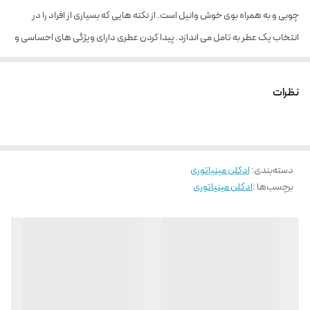
چوبی و به همراه بوی خوش وانیل است. از نکته هایی که بسیاری از افراد را در
انتخاب یک عطر به تامل می اندازد. پیدا کردن عطری دارای ویژگی های احساسی و
عاشقانه می باشد. عطر مون پاریس با رایحه ی دلنشینش لحظاتی به یاد ماندنی را
برای شما رقم می زند. این عطر با همکاری عطرسازان ماهری همچون
اولیویر
نظرات
کرسپ
،
هری فریمونت
و
دورا باقریچ
در سال ۲۰۱۶ ساخته شد. این عطر، پخش بو و
ماندگاری نسبتا بالایی را داراست.
دسته‌بندی
:
ادکلن مینیاتوری
برچسب‌ها :
ادکلن مینیاتوری