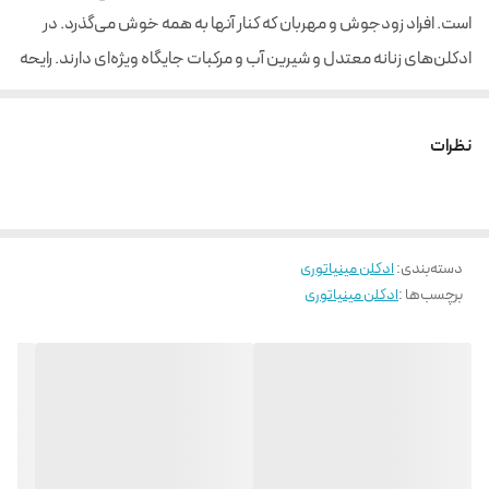
است. افراد زودجوش و مهربان که کنار آنها به همه خوش می‌گذرد. در
ادکلن‌های زنانه معتدل و شیرین آب و مرکبات جایگاه ویژه‌ای دارند. رایحه
سیب و لیمو ترش با هل و نعنا ترکیب معتدل و شیرینی را ایجاد می‌کنند
که تمام روز های سال را شاد و مفرح می‌کند. اگر احساس خستگی و
نظرات
بی‌حوصلگی دارید یا از تعریق زیاد کلافه شده‌اید، ادکلن اسمارت 614 بام
شل اینتنس 25 میل شما را حسابی سرحال می‌آورد.
دسته‌بندی
:
ادکلن مینیاتوری
برچسب‌ها :
ادکلن مینیاتوری