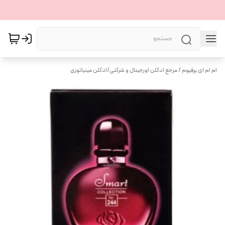
ام ام ای پرفیوم / مرجع ادکلن اورجینال و شرکتی
/
ادکلن مینیاتوری