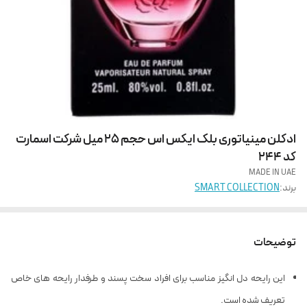
ادکلن مینیاتوری بلک ایکس اس حجم 25 میل شرکت اسمارت
کد 244
MADE IN UAE
برند:
SMART COLLECTION
توضیحات
این رایحه دل انگیز مناسب برای افراد سخت پسند و طرفدار رایحه های خاص
تعریف شده است.