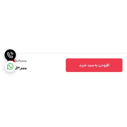
509,000
11
%
افزودن به سبد خرید
453,000
برگشت به بالا