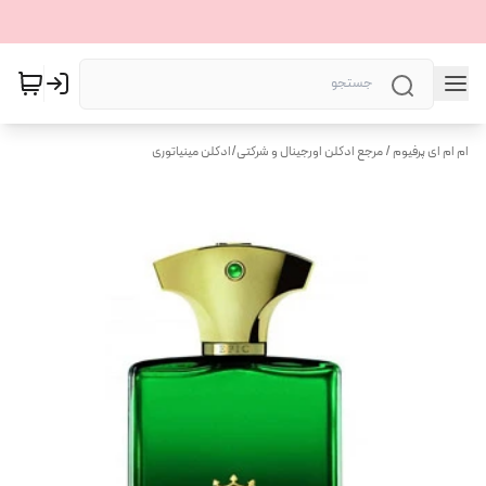
ام ام ای پرفیوم / مرجع ادکلن اورجینال و شرکتی
/
ادکلن مینیاتوری