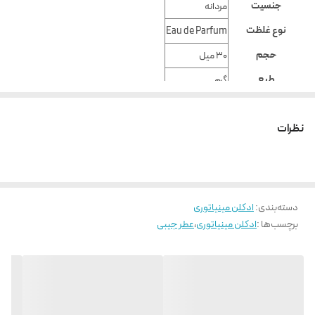
جنسیت
مردانه
نوع غلظت
Eau de Parfum
حجم
30 میل
طبع
گرم
رایحه
تلخ, تند
نظرات
گروه بویایی
شرقی چوبی
پخش بو و ماندگاری
بسیار خوب
سال عرضه
2009
دسته‌بندی
:
ادکلن مینیاتوری
برچسب‌ها :
ادکلن مینیاتوری
،
عطر جیبی