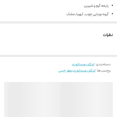
رایحه گرم و شیرین
گروه بویایی چوب, کهربا, مشک
ماندگاری خیلی خوب
پخش بوی خیلی خوب
نظرات
۳۰ میل
شیشه مشابه
اسانس فرانسه
دسته‌بندی
:
محصول ایران
ادکلن مینیاتوری
برچسب‌ها :
ادکلن مینیاتوری
،
عطر جیبی
مجوز بهداشت
مشخصات کلی
عطر جیبی باکارات رژ قرمز اسکوپ :
این عطر شگفت انگیز ، عطری است مردانه و زنانه واز بهترین عطر های برند اسکوپ .
با توجه به
قیمت بسیار بالای عطر مادر این عطر به عنوان یک نسخه اقتصادی جای گزین
خوبی می تواند باشد و از
کورکجان باکارات رژ ۵۴۰ قرمز Baccarat Rouge 540