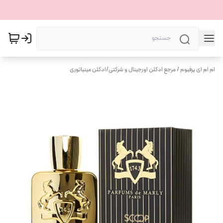
ام ام ای پرفیوم / مرجع ادکلن اورجینال و شرکتی
/
ادکلن مینیاتوری