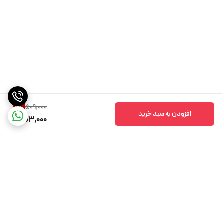
509,000
11
%
افزودن به سبد خرید
453,000
برگشت به بالا