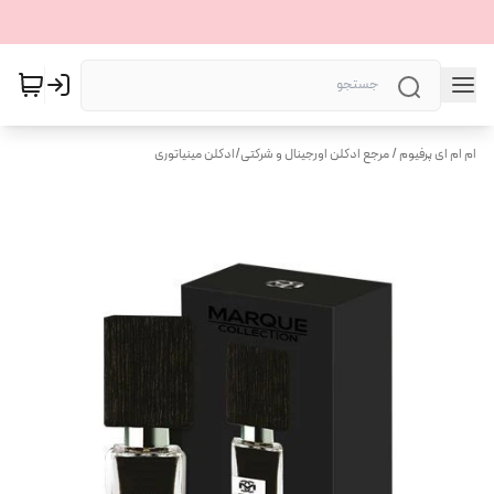
ام ام ای پرفیوم / مرجع ادکلن اورجینال و شرکتی
/
ادکلن مینیاتوری