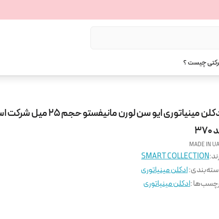
رکتی چیست ؟
ادکلن مینیاتوری ایو سن لورن مانیفستو حجم 
370
MADE IN U
ند:
SMART COLLECTION
ته‌بندی
:
ادکلن مینیاتوری
چسب‌ها :
ادکلن مینیاتوری