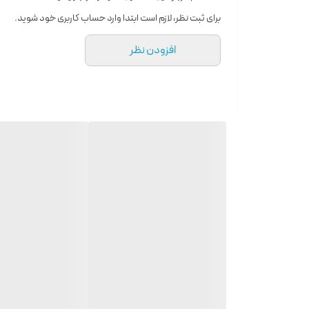
رایحه اولیه : نت های سبز ، ترنج ، انگور سیاه
برای ثبت نظر، لازم است ابتدا وارد حساب کاربری خود شوید.
رایحه میانی : سوسن ، گل یاس
افزودن نظر
رایحه پایه : سدر ، چوب صندل ، وانیل ، لوبیا تونکا
نوع رایحه : گرم و شیرین