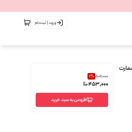
ورود | ثبت‌نام
25 میل شرکت اسمارت
11
%
509,000
453,000
افزودن به سبد خرید