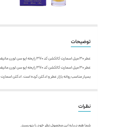
توضیحات
عطر ۳۰ میل اسمارت کالکشن کد ۳۷۰ رایحه ایو سن لورن مانیفستو
بسیار مناسب روانه بازار عطر و ادکلن کرده است. ادکلن اسمارت کالکشن ۳۷۰ عطری است ملایم و شیرین که در سال
خرید ادو پرفیوم مانیفستو
پس از اسپری عطر ادکلن زنانه ایو سن لورن منیفستو بر روی پوست 
خواهند داد. پس از مدتی نت‌ های میانی ، یعنی گل برف و یاس از را
نظرات
ترکیب دل چسب را کامل می ‌سازند. با نگاه کردن به شیشه ‌ی عطر اسمارت ۳۷۰ متوجه طراحی خاص و نو آورانه‌ی
ویژگی ها :
شما هم درباره این محصول نظر خود را بنویسید.