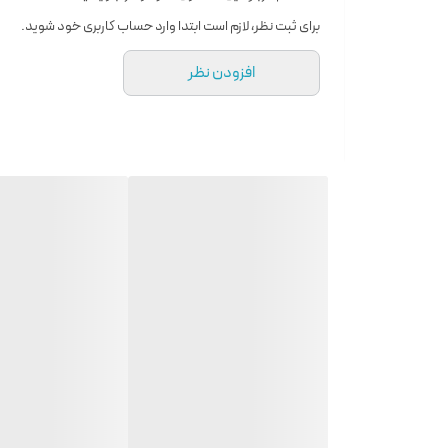
برای ثبت نظر، لازم است ابتدا وارد حساب کاربری خود شوید.
اورجینال خود محبوبیت پیدا کرده است. اگر بخواهید قیم
افزودن نظر
سه نت ابتدایی، میانی و پایه است که پیچیدگی خاصی ایج
کالکشن کد ۳۸۷ خط بو، روشن و سر راست و بیشتر شامل نت پایه می‌شود.
آشنایی با برند اسمارت کالکشن
شما به این عطرها را آسان کرده است.
دارای بطری شیشه‌ای شفاف به شکل تقریبا مربع هستند 
است. مدل مینیاتوری 25 میل اسمارت کالکشن که مشابه ادکلن اورجینال است در ابعاد کوچکتری ساخته شده تا هر گونه شک و شبهه‌ای را برطرف کند.