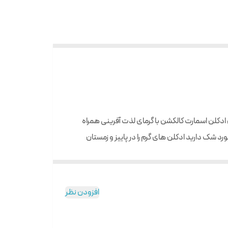
 خصوصا که شیرینی این ادکلن اسمارت کالکشن با گرمای لذت آفرینی همراه
رد شک دارید ادکلن های گرم را در پاییز و زمستان
و خوش صحبت هستند. شما هیچ گاه از دوستی و همنشینی با این افراد
حتی آنهایی که ادکلن تلخ دوست دارند از استشمام یک عطر شیرین در مهمانی احساس خوشایندی پیدا می‌کنند. اگر بی‌حوصله و بی‌انرژی هستید یک اسپری از ادکلن اسمارت ۳۸۷ لانکوم لا ویه
افزودن نظر