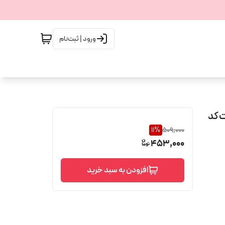
ورود | ثبت‌نام
ت اسمارت کد
11
%
509,000
453,000
افزودن به سبد خرید