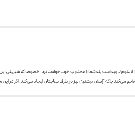
اگر علاقه‌مند به روایح شیرین هستید، ادکلن اسمارت ۳۸۷ لانکوم لا ویه است بله شما را مجذوب خود خواهد کرد.
شبو می‌کند بلکه آرامش بیشتری نیز در طرف مقابلتان ایجاد می‌کند. اگر در این مو
طرفداران ادکلن اسمارت ۳۸۷ لانکوم لا ویه است بله افرادی مهربان، مهمان نواز 
ن دارند اما گاهی همه را انجام نمی‌دهند!
ره پیدا کنید.