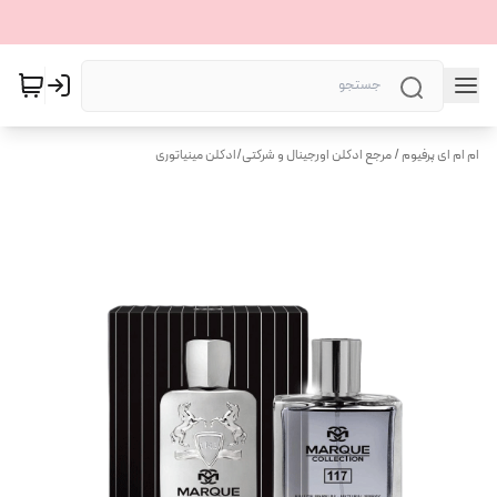
ام ام ای پرفیوم / مرجع ادکلن اورجینال و شرکتی
/
ادکلن مینیاتوری