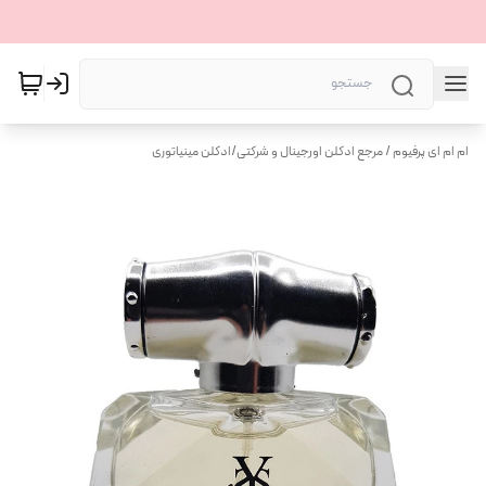
ام ام ای پرفیوم / مرجع ادکلن اورجینال و شرکتی
/
ادکلن مینیاتوری