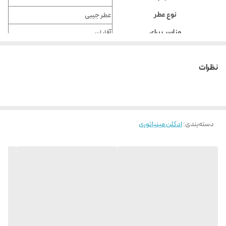
نوع عطر
عطر جیبی
مناسب برای
آقایان
پخش بو
پخش بو متوسط رو به پایین
نظرات
ماندگاری
ماندگاری متوسط روبه پایین
فصل مناسب عطر
بهار, تابستان
مرغوبیت کالا
مرغوبیت و کیفیت کالا در
شرکتی
این بخش مشخص می‌شود.
دسته‌بندی
:
ادکلن مینیاتوری
کشور سازنده
امارات
نوع رایحه
خنک, شیرین
بولگاری آکوا پور هوم Bvlgari Aqva
رایحه مشابه
Pour Homme
اقیانوس, چوب, خاک و زمین, گل,
ساختار رایحه
گیاهان معطر, مرکبات, میوه