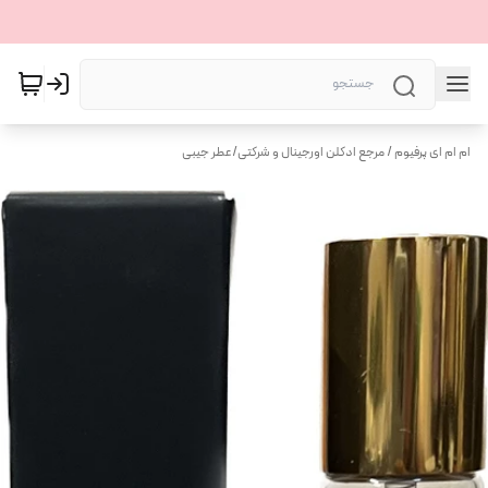
ام ام ای پرفیوم / مرجع ادکلن اورجینال و شرکتی
/
عطر جیبی