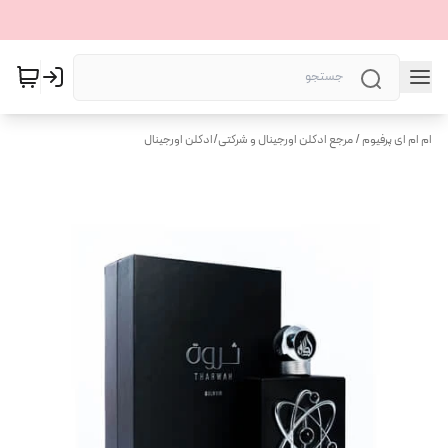
ام ام ای پرفیوم / مرجع ادکلن اورجینال و شرکتی
/
ادکلن اورجینال