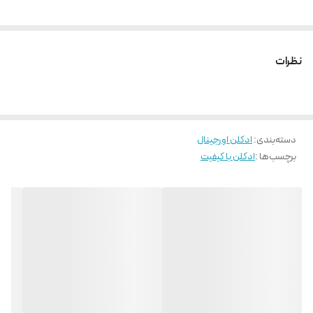
ایده ایجاد نام تجاری خود در دهه 1980 به ذهن این کارآفرین رسید. در سال 1995
او Lattafa Perfumes Ind را افتتاح کرد. LLC متخصص در تولید محصولات
نظرات
مراقبت شخصی. امروزه با برندهای مختلف سالانه بیش از 35 میلیون دستگاه
تولید و به بازارهای خاورمیانه، آفریقا، آسیای جنوب شرقی، استرالیا، اروپا و آمریکا
صادر می کند.
دسته‌بندی
:
ادکلن اورجینال
برچسب‌ها :
ادکلن با کیفیت
اولین عطرهای لطفا در سال 2012 ظاهر شد. موقعیت آنها شامل کار با مشتریان
شرقی و غربی بود. امروزه مجموعه این برند شامل بیش از 60 ترکیب است که عمدتاً
به سبک شرقی ساخته شده اند. از پرفروش‌ترین‌های این برند می‌توان به Raghba و
Raghba Wood Intense و همچنین آگار Pure Oudi و Pure Musk با نت‌های رز
و بنفشه اشاره کرد.
این شرکت علاوه بر عطرهای شخصی، عطرهای داخلی و دئودورانت تولید می کند.