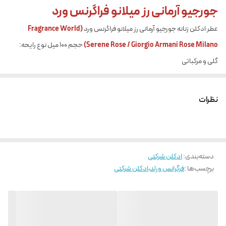
جورجیو آرمانی رز میلانو فراگرنس ورد
عطر ادکلن زنانه جورجیو آرمانی رز میلانو فراگرنس ورد
(Fragrance World
Serene Rose / Giorgio Armani Rose Milano)
حجم 100 میل نوع رایحه:
گلی و مرکباتی
جورجیو آرمانی رز میلانو اورجینال
عطر رز میلانو توسط جورجیو آرمانی یک رایحه گلی شایپر است که زنانه است. این
نظرات
یک عطر جدید است. Rose Milano در سال 2020 وارد بازار شد. Rose Milano
توسط Daphné Bugey و Marie Salamagne ایجاد شد.
نت های ابتدایی گلابی، لیمو و ترنج
دسته‌بندی
:
ادکلن شرکتی
نت های میانی رز و یاس
برچسب‌ها :
فرگرانس ورلد
،
ادکلن شرکتی
نت های پایه خزه و نعناع هندی